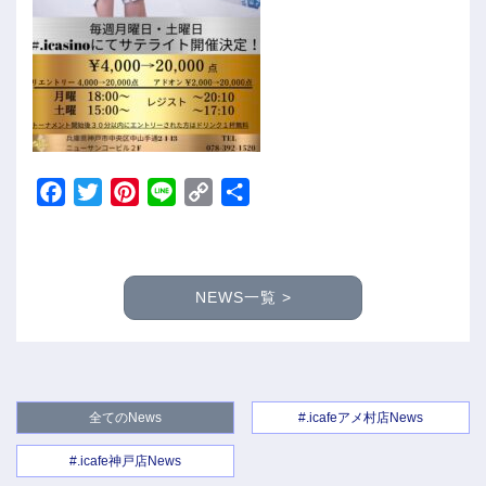
Facebook
Twitter
Pinterest
Line
Copy
共
Link
有
NEWS一覧 >
全てのNews
#.icafeアメ村店News
#.icafe神戸店News