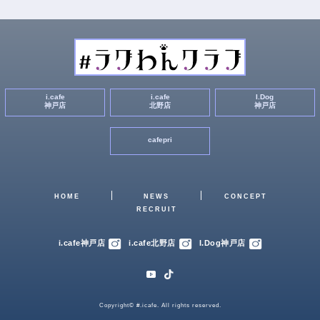
i.cafe
i.cafe
I.Dog
神戸店
北野店
神戸店
cafepri
HOME
NEWS
CONCEPT
RECRUIT
i.cafe神戸店
i.cafe北野店
I.Dog神戸店
Copyright© #.icafe. All rights reserved.