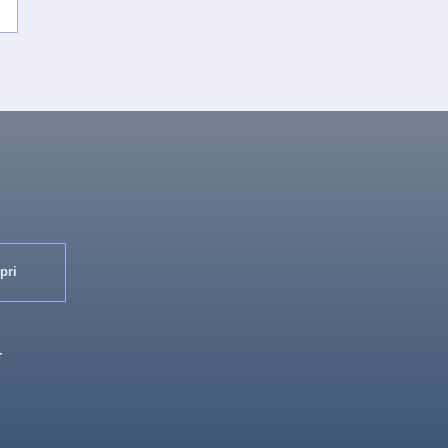
pri
T