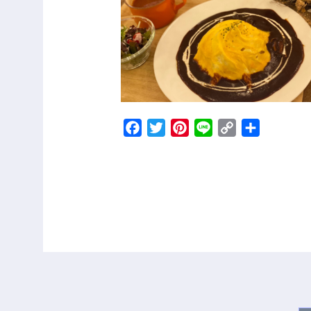
Facebook
Twitter
Pinterest
Line
Copy
共
Link
有