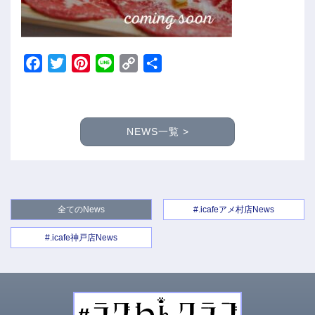
Facebook
Twitter
Pinterest
Line
Copy
共
Link
有
NEWS一覧 >
全てのNews
#.icafeアメ村店News
#.icafe神戸店News