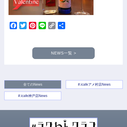
Facebook
Twitter
Pinterest
Line
Copy
共
Link
有
NEWS一覧 >
全てのNews
#.icafeアメ村店News
#.icafe神戸店News